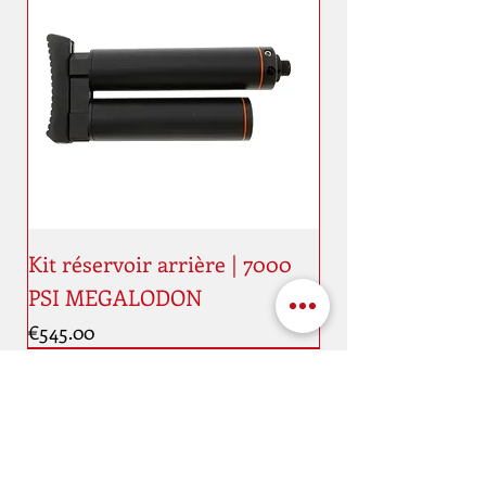
Kit réservoir arrière | 7000
PSI MEGALODON
Price
€545.00
New
New
Address
Maaestricht quai, 11
4000 Liège
Belgique