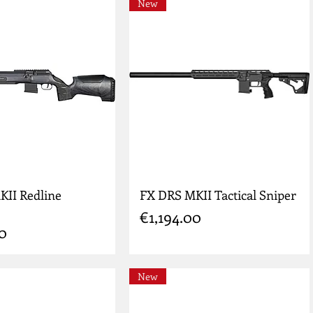
New
KII Redline
FX DRS MKII Tactical Sniper
Price
€1,194.00
00
New