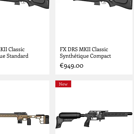
II Classic
FX DRS MKII Classic
ue Standard
Synthétique Compact
Price
€949.00
New