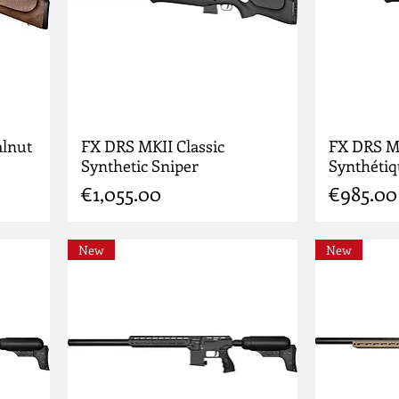
alnut
FX DRS MKII Classic
FX DRS MK
Synthetic Sniper
Synthétiq
Price
Price
€1,055.00
€985.00
New
New