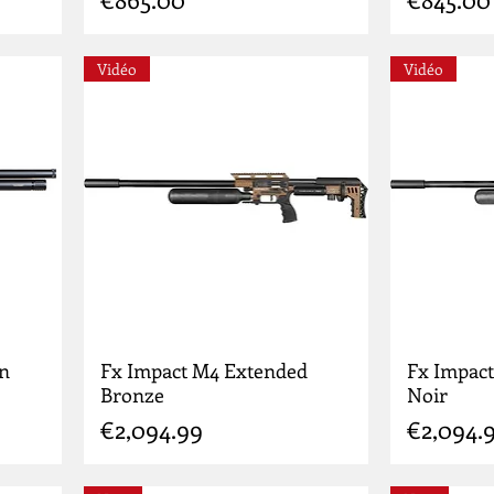
Vidéo
Vidéo
n
Fx Impact M4 Extended
Fx Impac
Bronze
Noir
Price
Price
€2,094.99
€2,094.