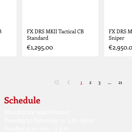
B
FX DRS MKII Tactical CB
FX DRS M
Standard
Sniper
Price
Price
€1,295.00
€2,950.
1
2
3
...
21
Schedule
Monday: by appointment
Tuesday to Saturday: 10 a.m.-6p.m.
Sunday: 9:30 a.m. - 2 p.m.