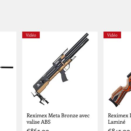
Vidéo
Vidéo
Reximex Meta Bronze avec
Reximex 
valise ABS
Laminé
Price
Price
€865.00
€845.00