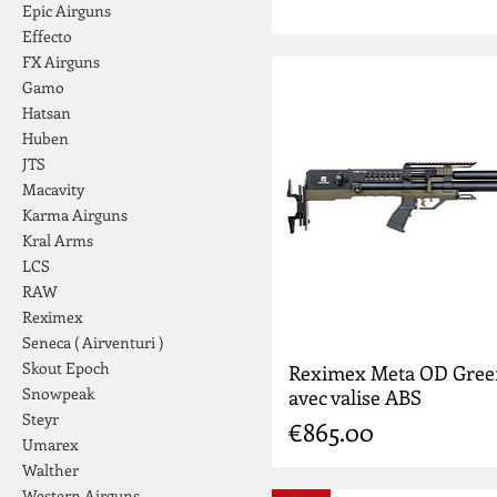
Epic Airguns
Effecto
FX Airguns
Gamo
Hatsan
Huben
JTS
Macavity
Karma Airguns
Kral Arms
LCS
RAW
Reximex
Seneca ( Airventuri )
Skout Epoch
Reximex Meta OD Gree
Snowpeak
avec valise ABS
Steyr
Price
€865.00
Umarex
Walther
Western Airguns