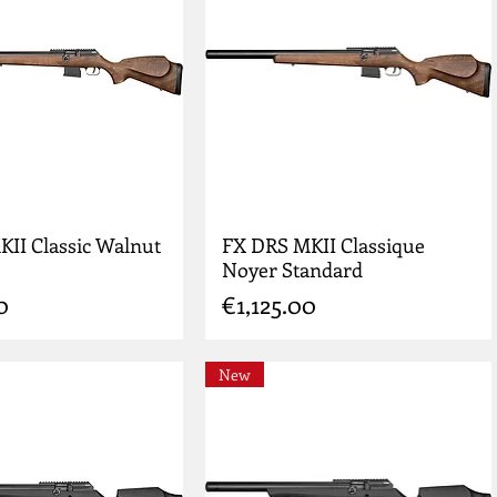
II Classic Walnut
FX DRS MKII Classique
Noyer Standard
Price
0
€1,125.00
New