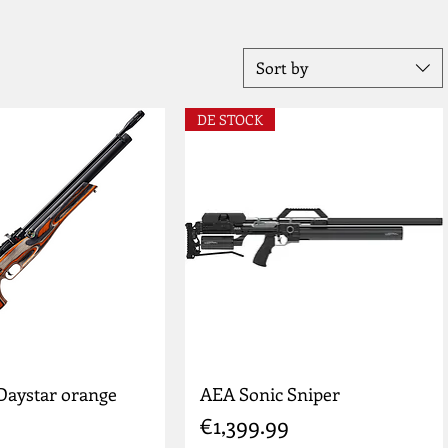
Sort by
DE STOCK
Daystar orange
AEA Sonic Sniper
Price
€1,399.99