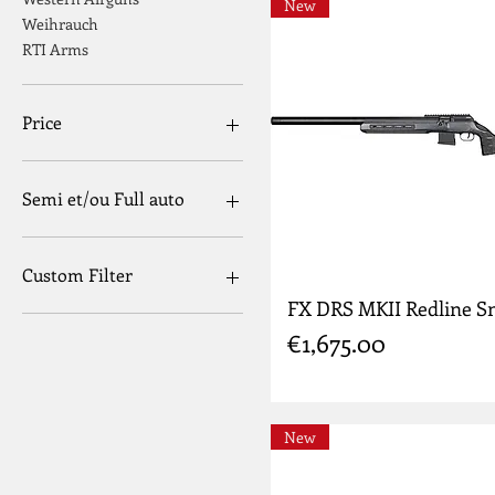
New
Weihrauch
RTI Arms
Price
€0
€4,695
Semi et/ou Full auto
Semi et/ou Full auto
Custom Filter
FX DRS MKII Redline S
BRK
Price
€1,675.00
AEA
Hatsan
New