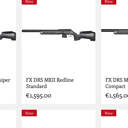
New
New
niper
FX DRS MKII Redline
FX DRS M
Standard
Compact
Price
Price
€1,595.00
€1,565.
New
New