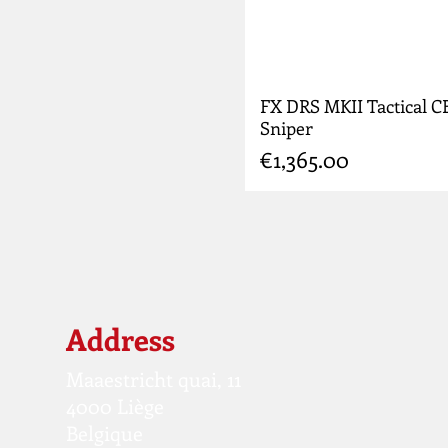
FX DRS MKII Tactical C
Sniper
Price
€1,365.00
Address
Maaestricht quai, 11
4000 Liège
Belgique