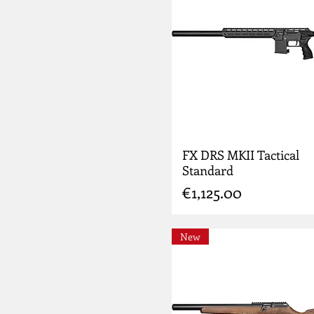
FX DRS MKII Tactical
Standard
Price
€1,125.00
New