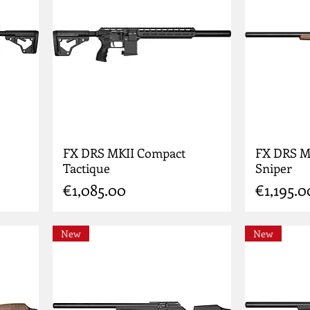
FX DRS MKII Compact
FX DRS MK
Tactique
Sniper
Price
Price
€1,085.00
€1,195.0
New
New