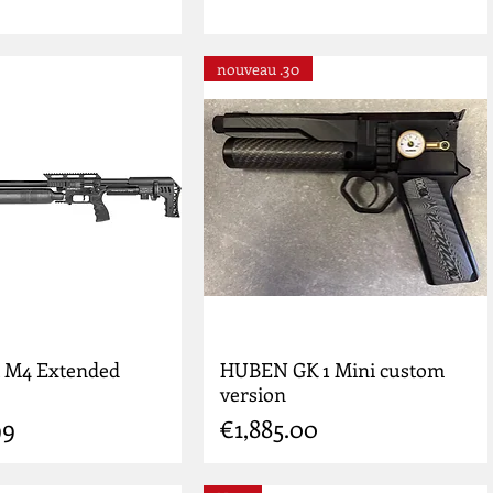
nouveau .30
t M4 Extended
HUBEN GK 1 Mini custom
version
Price
99
€1,885.00