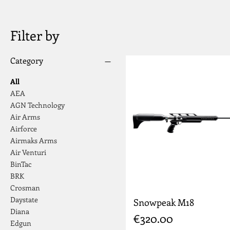
Filter by
Category
All
AEA
AGN Technology
Air Arms
Airforce
Airmaks Arms
Air Venturi
BinTac
BRK
Crosman
Daystate
Snowpeak M18
Diana
Price
€320.00
Edgun