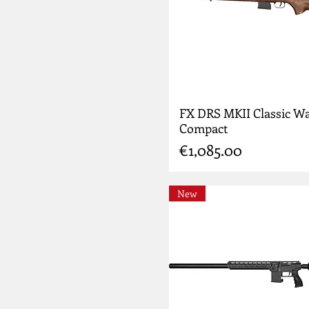
FX DRS MKII Classic W
Compact
Price
€1,085.00
New