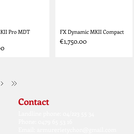
KII Pro MDT
FX Dynamic MKII Compact
Price
€1,750.00
00
Contact
Landline phone: 04/223 55 34
Phone: 0479 65 53 16
Email:
armurerietychon@gmail.com