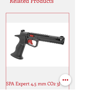
Related Products
SPA Expert 4,5 mm CO2 3J
Price
€75.00
New
New