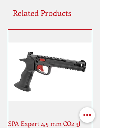
Related Products
SPA Expert 4,5 mm CO2 3J
Price
€75.00