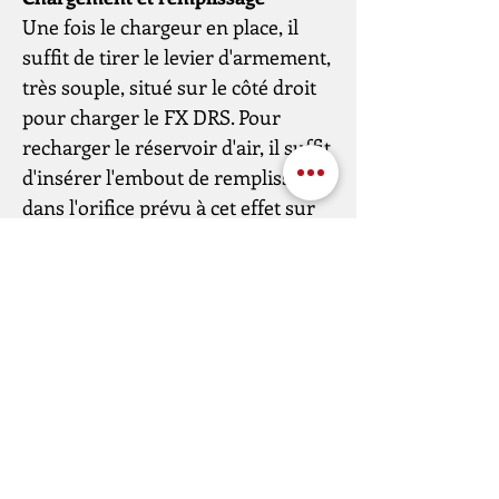
Une fois le chargeur en place, il
suffit de tirer le levier d'armement,
très souple, situé sur le côté droit
pour charger le FX DRS. Pour
recharger le réservoir d'air, il suffit
d'insérer l'embout de remplissage
dans l'orifice prévu à cet effet sur
le côté droit.
Remarque :
le FX DRS MKII est
livré avec un réglage moyen afin de
garantir une utilisation
universelle. Les valeurs maximales
indiquées dans les spécifications
peuvent être atteintes en utilisant
les différentes options de réglage
de la carabine à air comprimé.