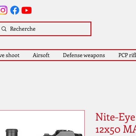
ve shoot
Airsoft
Defense weapons
PCP rif
Nite-Eye 
12x50 M