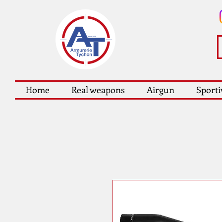
Home
Real weapons
Airgun
Sporti