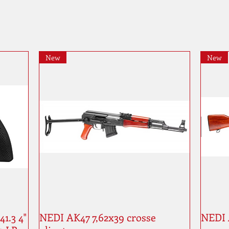
New
New
1.3 4"
NEDI AK47 7,62x39 crosse
NEDI 