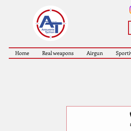
Home
Real weapons
Airgun
Sporti