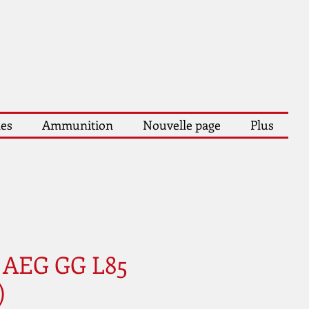
les
Ammunition
Nouvelle page
Plus
e AEG GG L85
)