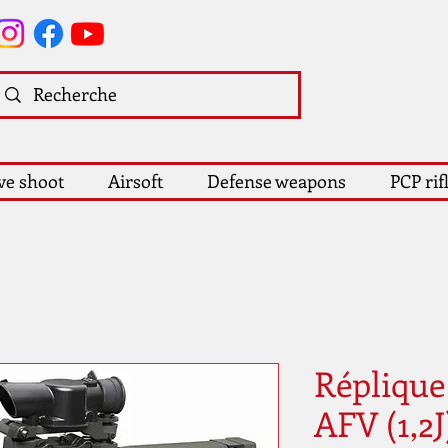
ve shoot
Airsoft
Defense weapons
PCP rif
Répliqu
AFV (1,2J