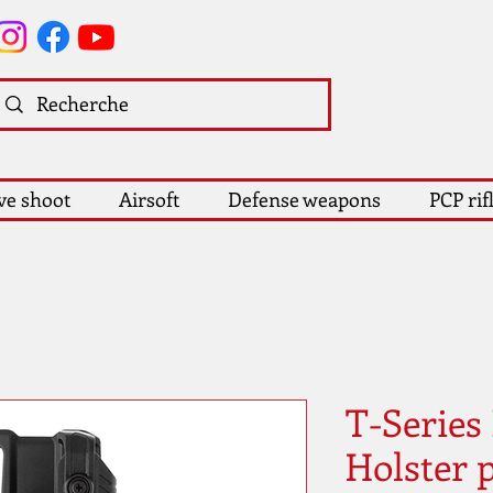
ve shoot
Airsoft
Defense weapons
PCP rif
T-Series
Holster 