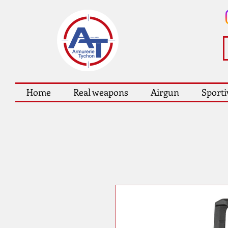
Home
Real weapons
Airgun
Sporti