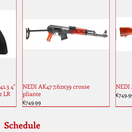
1.3 4"
NEDI AK47 7,62x39 crosse
NEDI 
2 LR
pliante
Price
€749.9
Price
€749.99
Schedule