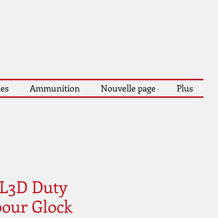
les
Ammunition
Nouvelle page
Plus
 L3D Duty
pour Glock