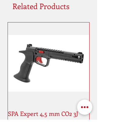
Related Products
SPA Expert 4,5 mm CO2 3J
Price
€75.00
New
New