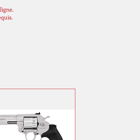
ligne.
equis.