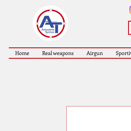
Home
Real weapons
Airgun
Sporti