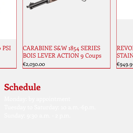
0 PSI
CARABINE S&W 1854 SERIES
REVOL
BOIS LEVER ACTION 9 Coups
STAIN
Price
Price
€2,030.00
€949.9
New
Schedule
Monday: by appointment
Tuesday to Saturday: 10 a.m.-6p.m.
Sunday: 9:30 a.m. - 2 p.m.