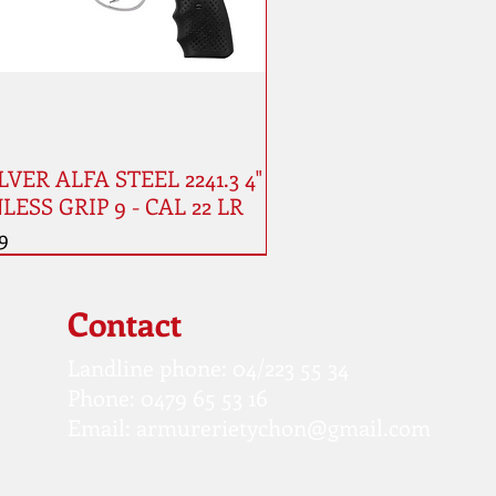
VER ALFA STEEL 2241.3 4"
LESS GRIP 9 - CAL 22 LR
9
Contact
Landline phone: 04/223 55 34
Phone: 0479 65 53 16
Email:
armurerietychon@gmail.com