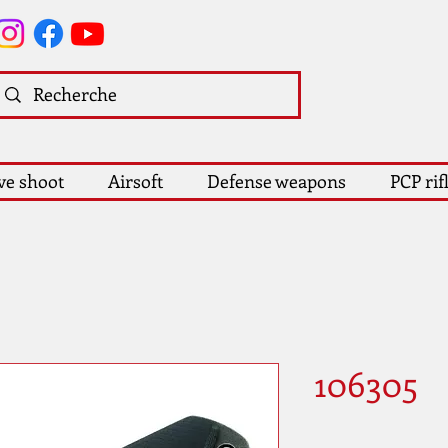
ve shoot
Airsoft
Defense weapons
PCP rif
106305