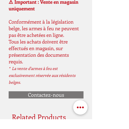
Capacité du chargeur: 24 coups
⚠️ Important : Vente en magasin
Longueur: 195 mm
uniquement
Longueur du canon: 97 mm
Filetage: WE / Socom Gear
Conformément à la législation
belge, les armes à feu ne peuvent
Calibre: 6mm
pas être achetées en ligne.
Poids: 860 g
Tous les achats doivent être
Poids de la livraison: 1.0 kg==WE==
effectués en magasin, sur
présentation des documents
requis.
* La vente d'armes à feu est
exclusivement réservée aux résidents
belges.
Contactez-nous
Related Products