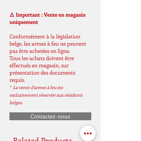
Mode de tir: semi-automatique
Capacité du chargeur: 25 coups
⚠️ Important : Vente en magasin
Longueur: 215 mm
uniquement
Longueur du canon: 109 mm
Filetage: WE / Socom Gear
Conformément à la législation
belge, les armes à feu ne peuvent
Calibre: 6mm
pas être achetées en ligne.
Poids: 1.1 kg
Tous les achats doivent être
Poids de la livraison: 1.2 kg==WE==
effectués en magasin, sur
présentation des documents
requis.
* La vente d'armes à feu est
exclusivement réservée aux résidents
belges.
Contactez-nous
Related Products