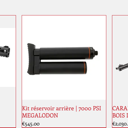
Kit réservoir arrière | 7000 PSI
CARAB
MEGALODON
BOIS 
Price
Price
€545.00
€2,030