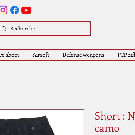
ve shoot
Airsoft
Defense weapons
PCP rif
Short : 
camo