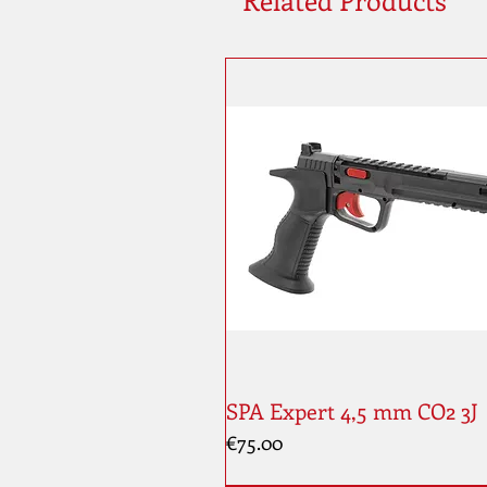
Related Products
SPA Expert 4,5 mm CO2 3J
Price
€75.00