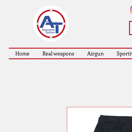
Home
Real weapons
Airgun
Sporti