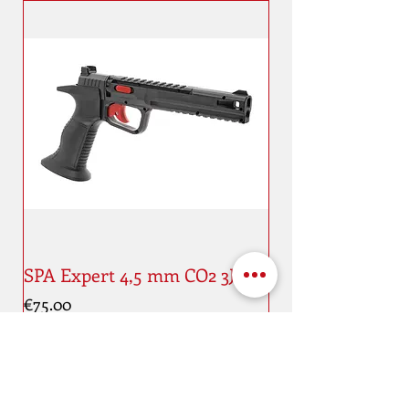
SPA Expert 4,5 mm CO2 3J
Price
€75.00
New
New
Address
Maaestricht quai, 11
4000 Liège