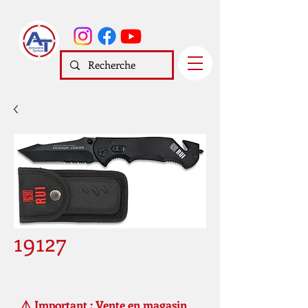
19127
⚠️ Important : Vente en magasin