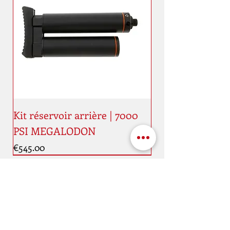
Kit réservoir arrière | 7000
PSI MEGALODON
Price
€545.00
New
New
Address
Maaestricht quai, 11
4000 Liège
Belgique
Schedule