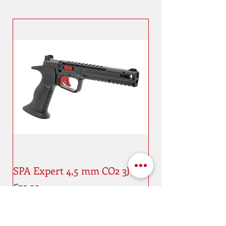
SPA Expert 4,5 mm CO2 3J
Price
€75.00
New
New
Address