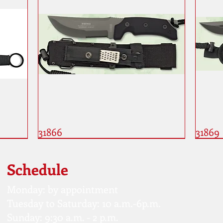
31866
31869
Schedule
Monday: by appointment
Tuesday to Saturday: 10 a.m.-6p.m.
Sunday: 9:30 a.m. - 2 p.m.