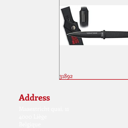
31892
Address
Maaestricht quai, 11
4000 Liège
Belgique