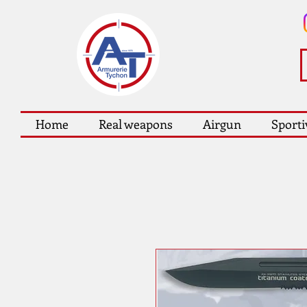
Home
Real weapons
Airgun
Sporti