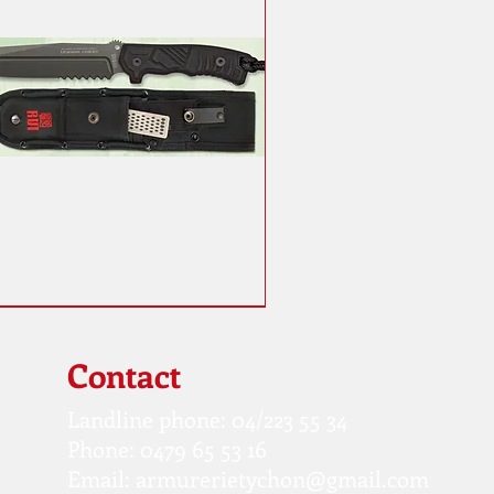
Contact
Landline phone: 04/223 55 34
Phone: 0479 65 53 16
Email:
armurerietychon@gmail.com