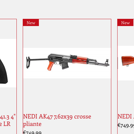
New
New
1.3 4"
NEDI AK47 7,62x39 crosse
NEDI 
2 LR
pliante
Price
€749.9
Price
€749.99