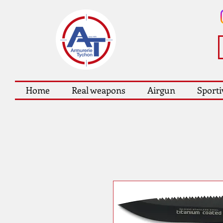
Home
Real weapons
Airgun
Sporti