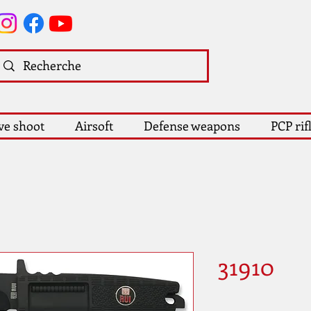
ve shoot
Airsoft
Defense weapons
PCP rif
31910