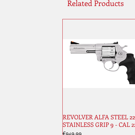
Related Products
REVOLVER ALFA STEEL 224
STAINLESS GRIP 9 - CAL 2
Price
€949.99