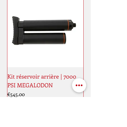
Kit réservoir arrière | 7000
PSI MEGALODON
Price
€545.00
New
New
Address
Maaestricht quai, 11
4000 Liège