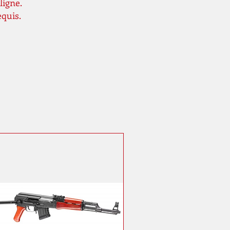
ligne.
equis.