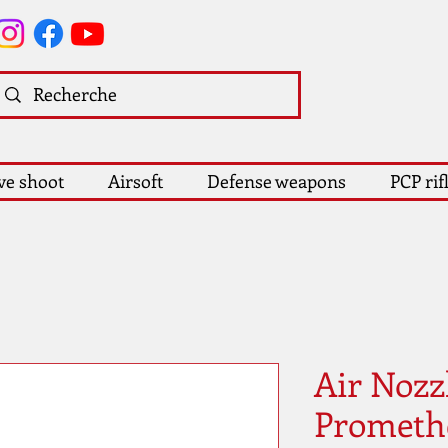
ve shoot
Airsoft
Defense weapons
PCP rif
Air Nozz
Prometh