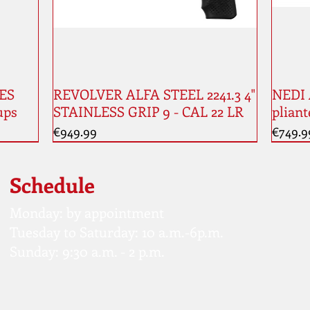
ES
REVOLVER ALFA STEEL 2241.3 4"
NEDI 
ups
STAINLESS GRIP 9 - CAL 22 LR
pliant
Price
Price
€949.99
€749.9
Schedule
Monday: by appointment
Tuesday to Saturday: 10 a.m.-6p.m.
Sunday: 9:30 a.m. - 2 p.m.