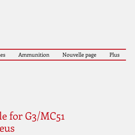
les
Ammunition
Nouvelle page
Plus
le for G3/MC51
eus