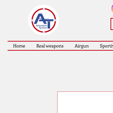
Home
Real weapons
Airgun
Sporti