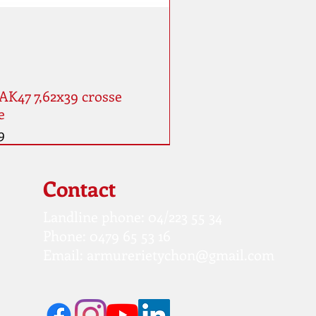
AK47 7,62x39 crosse
e
9
Contact
Landline phone: 04/223 55 34
Phone: 0479 65 53 16
Email:
armurerietychon@gmail.com