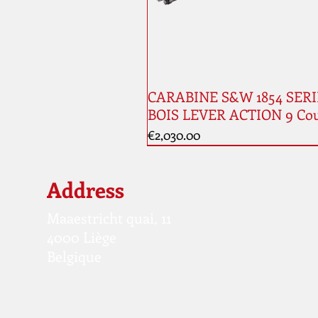
CARABINE S&W 1854 SERI
BOIS LEVER ACTION 9 Co
Price
€2,030.00
New
Address
Maaestricht quai, 11
4000 Liège
Belgique