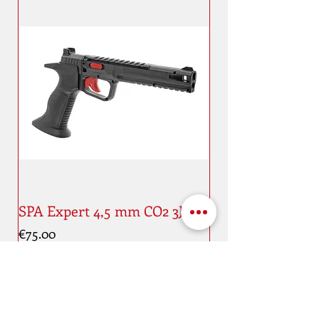
SPA Expert 4,5 mm CO2 3J
Price
€75.00
New
New
Address
Maaestricht quai, 11
4000 Liège