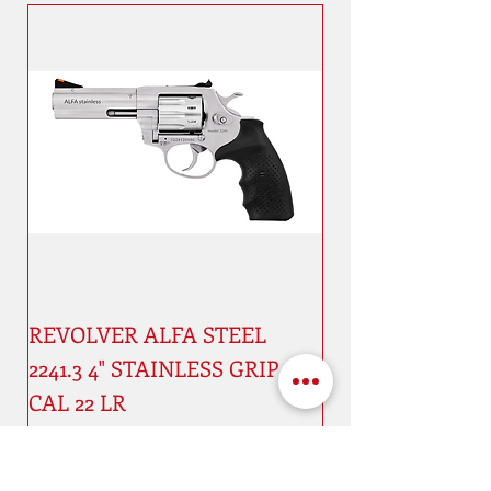
REVOLVER ALFA STEEL
2241.3 4" STAINLESS GRIP 9 -
CAL 22 LR
Price
€949.99
New
New