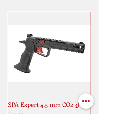
SPA Expert 4,5 mm CO2 3J
Price
€75.00
New
New
Address