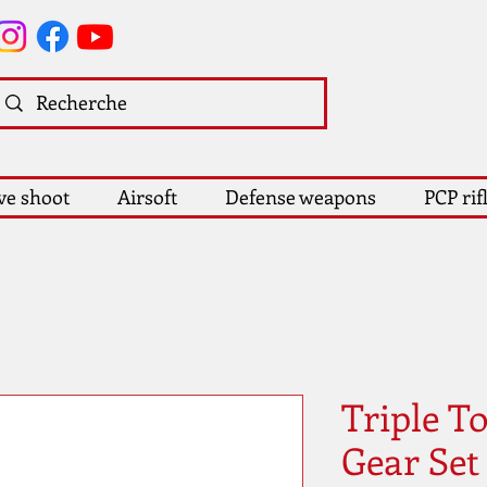
ve shoot
Airsoft
Defense weapons
PCP rif
Triple T
Gear Set