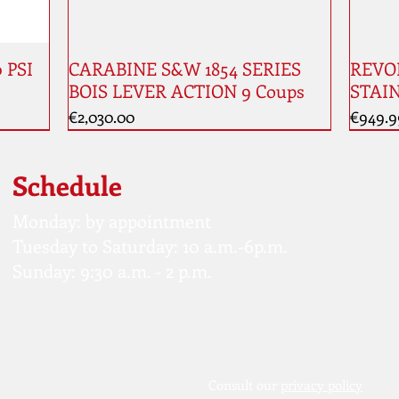
0 PSI
CARABINE S&W 1854 SERIES
REVOL
BOIS LEVER ACTION 9 Coups
STAIN
Price
Price
€2,030.00
€949.9
New
Schedule
Monday: by appointment
Tuesday to Saturday: 10 a.m.-6p.m.
Sunday: 9:30 a.m. - 2 p.m.
Consult our
privacy policy