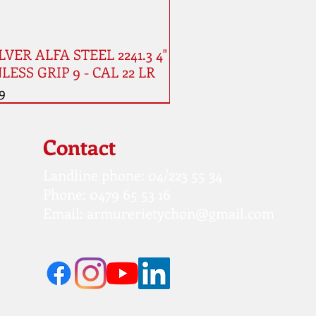
VER ALFA STEEL 2241.3 4"
LESS GRIP 9 - CAL 22 LR
9
Contact
Landline phone: 04/223 55 34
Phone: 0479 65 53 16
Email:
armurerietychon@gmail.com