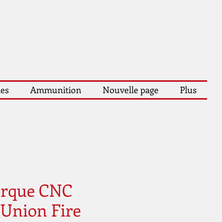
les
Ammunition
Nouvelle page
Plus
orque CNC
 Union Fire