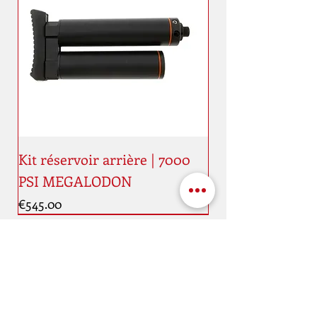
Kit réservoir arrière | 7000
PSI MEGALODON
Price
€545.00
New
New
Address
Maaestricht quai, 11
4000 Liège
Belgique
Schedule