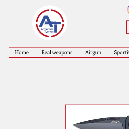
Home
Real weapons
Airgun
Sporti