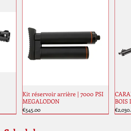
Kit réservoir arrière | 7000 PSI
CARAB
MEGALODON
BOIS 
Price
Price
€545.00
€2,030
New
New