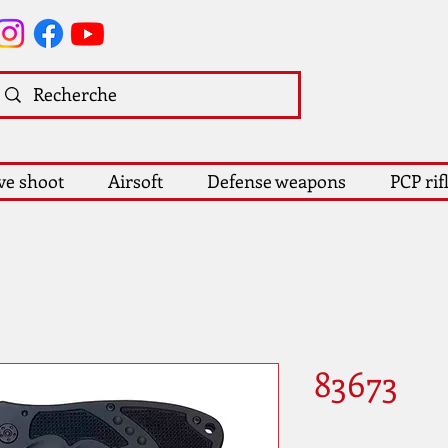
ve shoot
Airsoft
Defense weapons
PCP rif
83673