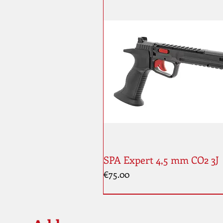
SPA Expert 4,5 mm CO2 3J
Price
€75.00