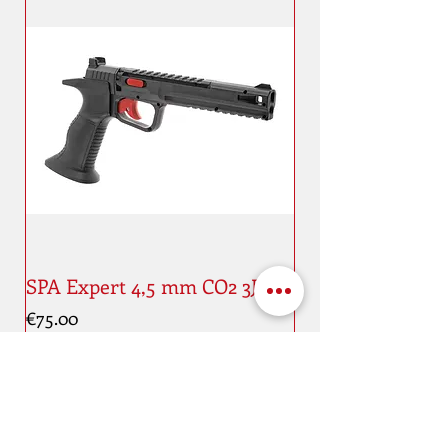
SPA Expert 4,5 mm CO2 3J
Price
€75.00
New
New
Address
Maaestricht quai, 11
4000 Liège
Belgique